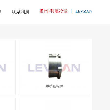
料
联系利展
冷挤压铝件